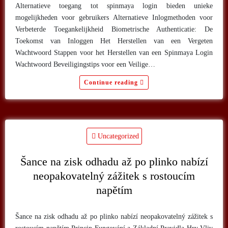
Alternatieve toegang tot spinmaya login bieden unieke
mogelijkheden voor gebruikers Alternatieve Inlogmethoden voor
Verbeterde Toegankelijkheid Biometrische Authenticatie: De
Toekomst van Inloggen Het Herstellen van een Vergeten
Wachtwoord Stappen voor het Herstellen van een Spinmaya Login
Wachtwoord Beveiligingstips voor een Veilige…
Continue reading
Uncategorized
Šance na zisk odhadu až po plinko nabízí
neopakovatelný zážitek s rostoucím
napětím
Šance na zisk odhadu až po plinko nabízí neopakovatelný zážitek s