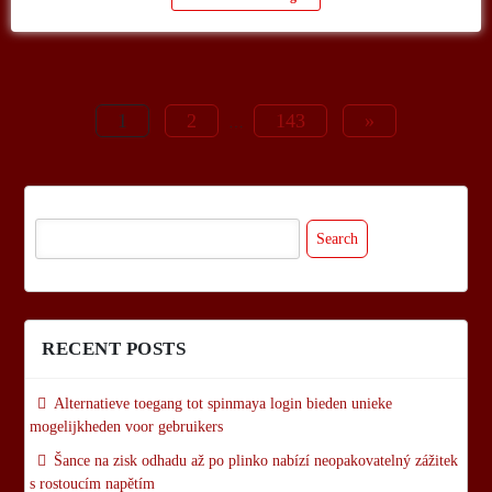
Posts
1
2
143
»
…
pagination
Search
for:
RECENT POSTS
Alternatieve toegang tot spinmaya login bieden unieke
mogelijkheden voor gebruikers
Šance na zisk odhadu až po plinko nabízí neopakovatelný zážitek
s rostoucím napětím