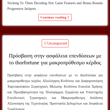
Sticking To Them Decoding Slot Game Features and Bonus Rounds
Progressive Jackpots…
Continue reading
Uncategorized
Πρόσβαση στην ασφάλεια επενδύσεων με
το thorfortune για μακροπρόθεσμο κέρδος
Πρόσβαση στην ασφάλεια επενδύσεων με το thorfortune για
μακροπρόθεσμο κέρδος Αξιολόγηση Κινδύνου και Διαφοροποίηση
Χαρτοφυλακίου Στρατηγικές Μείωσης Κινδύνου Ευκολία Χρήσης
και Προσβασιμότητα της Πλατφόρμας Εργαλεία και Υποστήριξη
Επενδυτικές Στρατηγικές και Μακροπρόθεσμη Απόδοση
Αξιοποίηση της Τεχνολογίας Προστασία Δεδομένων και Ασφάλεια
Συναλλαγών…